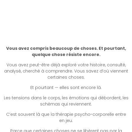
Thérapie Psycho-Corporelle à
Montpellier - Quand le corps devient
le chemin
Vous avez compris beaucoup de choses. Et pourtant,
quelque chose résiste encore.
Vous avez peut-être déjà exploré votre histoire, consulté,
analysé, cherché à comprendre. Vous savez d’où viennent
certaines choses.
Et pourtant — elles sont encore là.
Les tensions dans le corps, les émotions qui débordent, les
schémas qui reviennent.
C’est souvent là que la thérapie psycho-corporelle entre
en jeu.
Parce que certaines choses ne se libèrent pas par la