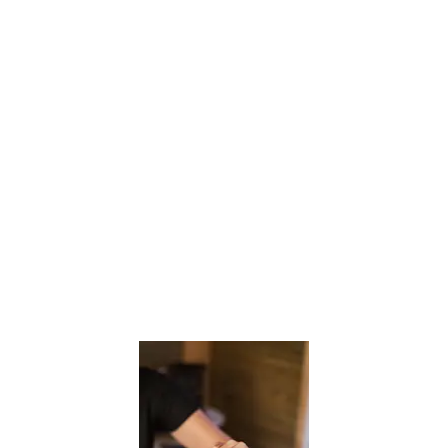
r est un processus naturel auquel nous ne 
r que par une prise de conscience interne d
corps"
Peter A. Levine, Réveillez le
Tigre